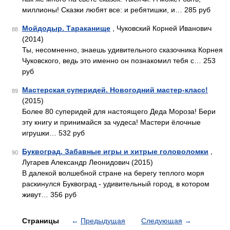
миллионы! Сказки любят все: и ребятишки, и… 285 руб
Мойдодыр. Тараканище
, Чуковский Корней Иванович
88
(2014)
Ты, несомненно, знаешь удивительного сказочника Корнея
Чуковского, ведь это именно он познакомил тебя с… 253
руб
Мастерская суперидей. Новогодний мастер-класс!
89
(2015)
Более 80 суперидей для настоящего Деда Мороза! Бери
эту книгу и принимайся за чудеса! Мастери ёлочные
игрушки… 532 руб
Буквоград. Забавные игры и хитрые головоломки
,
90
Лугарев Александр Леонидович (2015)
В далекой волшебной стране на берегу теплого моря
раскинулся Буквоград - удивительный город, в котором
живут… 356 руб
Страницы
←
Предыдущая
Следующая
→